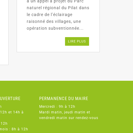
à un appel à projet du Parc
naturel régional du Pilat dans
le cadre de l’éclairage
raisonné des villages, une
opération subventionnée...
LIRE PLUS
OUVERTURE
PERMANENCE DU MAIRE
h
Mercredi : 9h à 12h
 12h et 14h à
Mardi matin, jeudi matin et
vendredi matin sur rendez-vous
 12h
mois : 8h à 12h