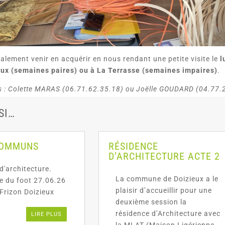
lement venir en acquérir en nous rendant une petite visite le
l
eux (semaines paires) ou à La Terrasse (semaines impaires)
.
 : Colette MARAS (06.71.62.35.18) ou Joëlle GOUDARD (04.77.
SI…
COMMUNS
RÉSIDENCE
D’ARCHITECTURE ACTE 2
d'architecture.
La commune de Doizieux a le
te du foot 27.06.26
plaisir d’accueillir pour une
Frizon Doizieux
deuxième session la
résidence d’Architecture avec
LIRE PLUS
la MLAT (Maison Ligérienne