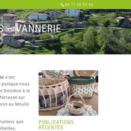
04 77 20 95 62
S – VANNERIE
ie
s’est
é puisque nous
e Doizieux à la
Terrasse sur
tions au Moulin
PUBLICATIONS
 humeur que
RÉCENTES
beilles,