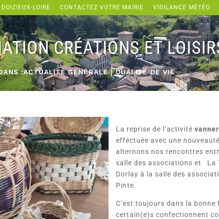
 DOIZIEUX-LOIRE
CONTACTEZ VOTRE MAIRIE
VIGILANCE MÉTÉO
ATION CRÉATIONS ET LOISIR
DANS :
ACTUALITÉ GÉNÉRALE
|
QUALITÉ DE VIE
La reprise de l’activité
vanner
effectuée avec une nouveaut
alternons nos rencontres entr
salle des associations et La 
Dorlay à la salle des associa
Pinte.
C’est toujours dans la bonne
certain(e)s confectionnent cor