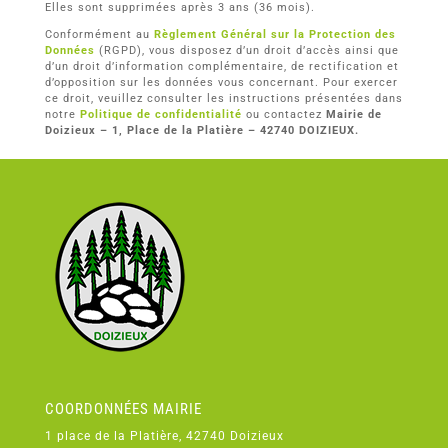
Elles sont supprimées après 3 ans (36 mois).
Conformément au
Règlement Général sur la Protection des
Données
(RGPD), vous disposez d’un droit d’accès ainsi que
d’un droit d’information complémentaire, de rectification et
d’opposition sur les données vous concernant. Pour exercer
ce droit, veuillez consulter les instructions présentées dans
notre
Politique de confidentialité
ou contactez
Mairie de
Doizieux – 1, Place de la Platière – 42740 DOIZIEUX.
COORDONNÉES MAIRIE
1 place de la Platière, 42740 Doizieux