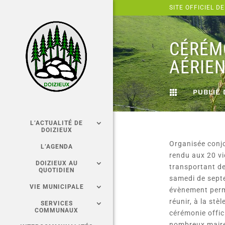
Panneau de gestion des cookies
SITE OFFICIEL DE
CÉRÉMO
AÉRIEN
PUBLIÉ 

L’ACTUALITÉ DE
DOIZIEUX
Organisée conjo
L’AGENDA
rendu aux 20 vi
DOIZIEUX AU
transportant d
QUOTIDIEN
samedi de septe
VIE MUNICIPALE
évènement perm
réunir, à la stè
SERVICES
COMMUNAUX
cérémonie offic
nombreux maire