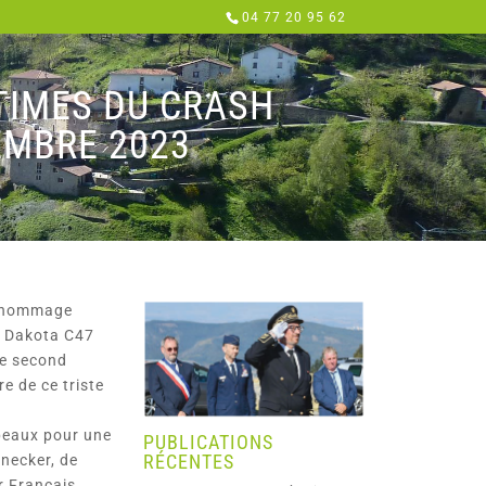
04 77 20 95 62
TIMES DU CRASH
EMBRE 2023
et hommage
pe Dakota C47
ue second
e de ce triste
apeaux pour une
PUBLICATIONS
RÉCENTES
necker, de
r Français