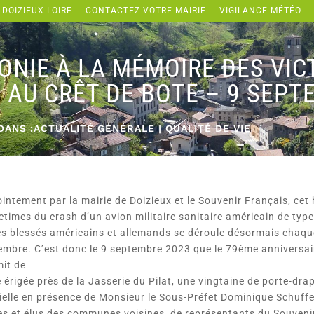
 DOIZIEUX-LOIRE
CONTACTEZ VOTRE MAIRIE
VIGILANCE MÉTÉO
NIE À LA MÉMOIRE DES VIC
 AU CRÊT DE BOTE – 9 SEPT
DANS :
ACTUALITÉ GÉNÉRALE
|
QUALITÉ DE VIE
intement par la mairie de Doizieux et le Souvenir Français, c
ctimes du crash d’un avion militaire sanitaire américain de ty
es blessés américains et allemands se déroule désormais chaq
mbre. C’est donc le 9 septembre 2023 que le 79ème anniversair
it de
le érigée près de la Jasserie du Pilat, une vingtaine de porte-dr
ielle en présence de Monsieur le Sous-Préfet Dominique Schuffe
s et élus des communes voisines, de représentants du Souveni