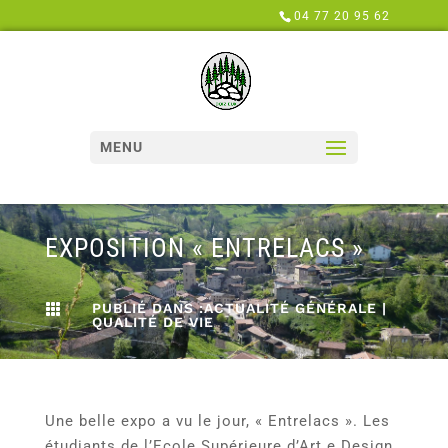
Panneau de gestion des cookies
04 77 20 95 62
MENU
EXPOSITION « ENTRELACS »
PUBLIÉ DANS :
ACTUALITÉ GÉNÉRALE
|

QUALITÉ DE VIE
Une belle expo a vu le jour, « Entrelacs ». Les
étudiants de l’Ecole Supérieure d’Art e Design