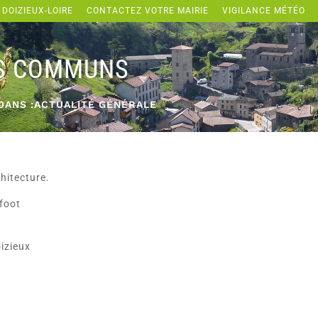
 DOIZIEUX-LOIRE
CONTACTEZ VOTRE MAIRIE
VIGILANCE MÉTÉO
S COMMUNS
DANS :
ACTUALITÉ GÉNÉRALE
hitecture.
 foot
izieux