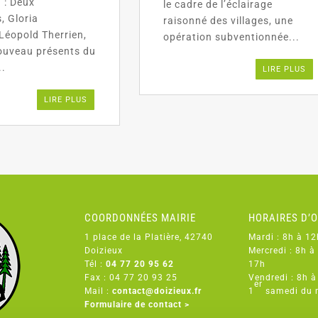
) : Deux
le cadre de l’éclairage
, Gloria
raisonné des villages, une
 Léopold Therrien,
opération subventionnée...
ouveau présents du
..
LIRE PLUS
LIRE PLUS
COORDONNÉES MAIRIE
HORAIRES D’
1 place de la Platière, 42740
Mardi : 8h à 12
Doizieux
Mercredi : 8h à
Tél :
04 77 20 95 62
17h
Fax : 04 77 20 93 25
Vendredi : 8h à
er
Mail :
contact@doizieux.fr
1
samedi du 
Formulaire de contact >