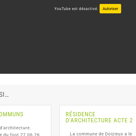
Autoriser
YouTube est désactivé.
SI…
COMMUNS
RÉSIDENCE
D’ARCHITECTURE ACTE 2
d'architecture.
La commune de Doizieux a le
te du foot 27.06.26