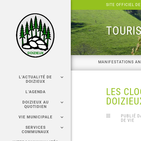
Panneau de gestion des cookies
SITE OFFICIEL DE
TOURIS
MANIFESTATIONS A
L’ACTUALITÉ DE
DOIZIEUX
LES CLO
L’AGENDA
DOIZIEU
DOIZIEUX AU
QUOTIDIEN
PUBLIÉ D

VIE MUNICIPALE
DE VIE
SERVICES
COMMUNAUX