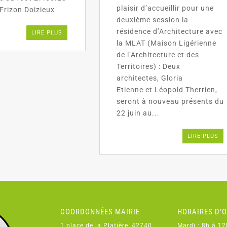
plaisir d’accueillir pour une
Frizon Doizieux
deuxième session la
résidence d’Architecture avec
LIRE PLUS
la MLAT (Maison Ligérienne
de l’Architecture et des
Territoires) : Deux
architectes, Gloria
Etienne et Léopold Therrien,
seront à nouveau présents du
22 juin au...
LIRE PLUS
COORDONNÉES MAIRIE
HORAIRES D’
1 place de la Platière, 42740
Mardi : 8h à 12