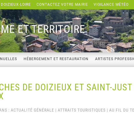
 DOIZIEUX-LOIRE
CONTACTEZ VOTRE MAIRIE
VIGILANCE MÉTÉO
ME ET TERRITOIRE
NNUELLES
HÉBERGEMENT ET RESTAURATION
ARTISTES PROFESS
CHES DE DOIZIEUX ET SAINT-JUST
X
ANS :
ACTUALITÉ GÉNÉRALE
|
ATTRAITS TOURISTIQUES
|
AU FIL DU 