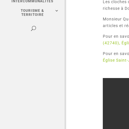
INTERCOMMUNALITÉS
Les cloches d
richesse à Do
TOURISME &
TERRITOIRE
Monsieur Que
articles et r
Pour en savoi
(42740), Égl
Pour en savoi
Église Saint