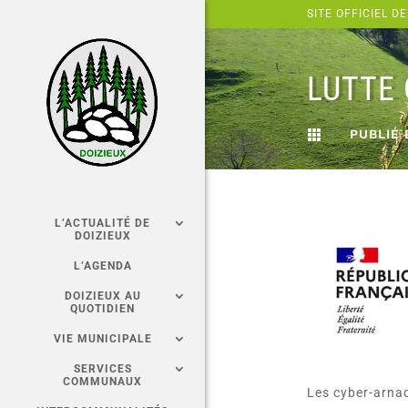
Panneau de gestion des cookies
SITE OFFICIEL DE
LUTTE
PUBLIÉ 

L’ACTUALITÉ DE
DOIZIEUX
L’AGENDA
DOIZIEUX AU
QUOTIDIEN
VIE MUNICIPALE
SERVICES
COMMUNAUX
Les cyber-arnaq