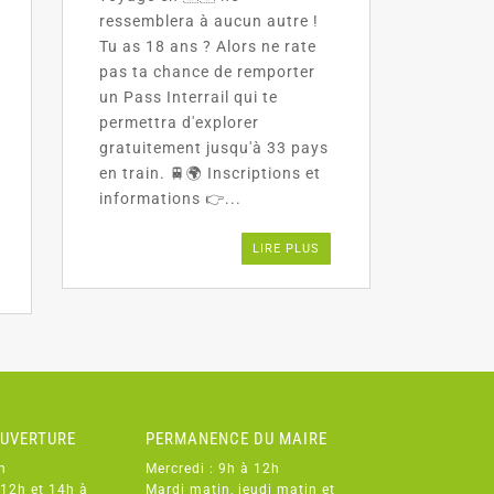
ressemblera à aucun autre !
Tu as 18 ans ? Alors ne rate
pas ta chance de remporter
un Pass Interrail qui te
permettra d'explorer
gratuitement jusqu'à 33 pays
en train. 🚆🌍 Inscriptions et
informations 👉...
LIRE PLUS
OUVERTURE
PERMANENCE DU MAIRE
h
Mercredi : 9h à 12h
 12h et 14h à
Mardi matin, jeudi matin et