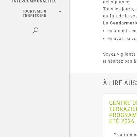
INTERCOMMUNALITÉS
délinquance.
Tous les jours,
TOURISME &
du fait de la s
TERRITOIRE
La
Gendarmerie
en amont : en
en aval : si v
Soyez vigilants
N’hésitez pas à
À LIRE AUS
CENTRE D
TERRAZIE
PROGRAMM
ÉTÉ 2026
Programmes