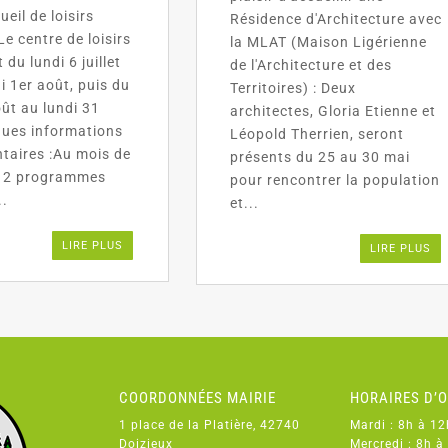
cueil de loisirs
Résidence d'Architecture avec
e centre de loisirs
la MLAT (Maison Ligérienne
 du lundi 6 juillet
de l'Architecture et des
i 1er août, puis du
Territoires) : Deux
oût au lundi 31
architectes, Gloria Etienne et
ues informations
Léopold Therrien, seront
aires :Au mois de
présents du 25 au 30 mai
y a 2 programmes
pour rencontrer la population
..
et...
LIRE PLUS
LIRE PLUS
COORDONNÉES MAIRIE
HORAIRES D’
1 place de la Platière, 42740
Mardi : 8h à 12
Doizieux
Mercredi : 8h à