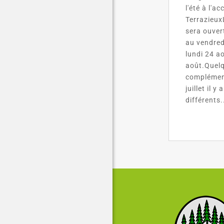
l'été à l'ac
TerrazieuxL
sera ouvert
au vendred
lundi 24 a
août.Quelq
complément
juillet il 
différents.