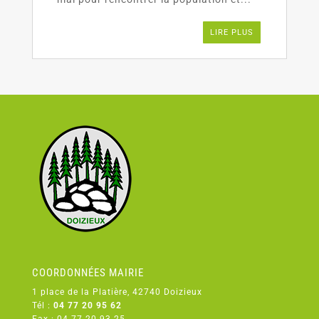
LIRE PLUS
COORDONNÉES MAIRIE
1 place de la Platière, 42740 Doizieux
Tél :
04 77 20 95 62