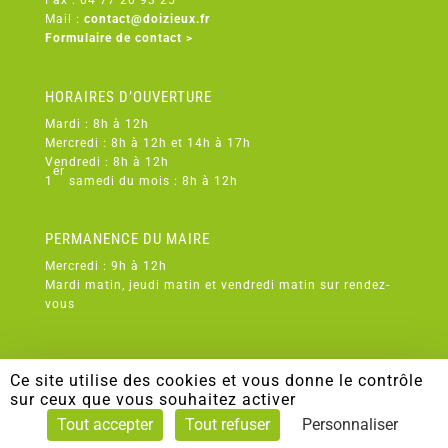
Fax : 04 77 20 93 25
Mail :
contact@doizieux.fr
Formulaire de contact >
HORAIRES D’OUVERTURE
Mardi : 8h à 12h
Mercredi : 8h à 12h et 14h à 17h
Vendredi : 8h à 12h
er
1
samedi du mois : 8h à 12h
PERMANENCE DU MAIRE
Mercredi : 9h à 12h
Mardi matin, jeudi matin et vendredi matin sur rendez-
vous
Ce site utilise des cookies et vous donne le contrôle
sur ceux que vous souhaitez activer
TOUS DROITS RÉSERVÉS À DOIZIEUX -
MENTIONS LÉGALES
-
Tout accepter
Tout refuser
Personnaliser
POLITIQUE DE CONFIDENTIALITÉ
-
PLAN DU SITE
- CO-CRÉATION