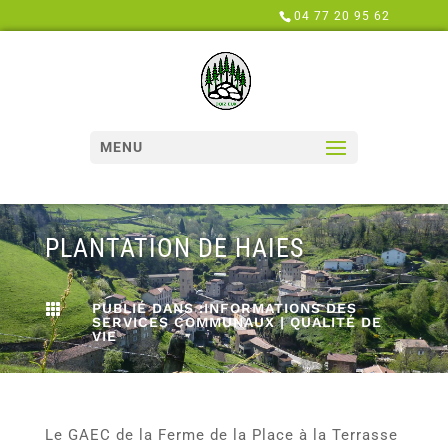
Panneau de gestion des cookies
04 77 20 95 62
MENU
PLANTATION DE HAIES
PUBLIÉ DANS :
INFORMATIONS DES

SERVICES COMMUNAUX
|
QUALITÉ DE
VIE
Le GAEC de la Ferme de la Place à la Terrasse