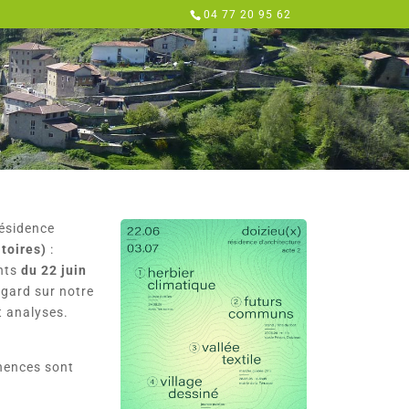
04 77 20 95 62
2
résidence
toires)
:
ents
du 22 juin
egard sur notre
t analyses.
anences sont