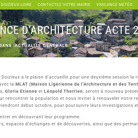
 DOIZIEUX-LOIRE
CONTACTEZ VOTRE MAIRIE
VIGILANCE MÉTÉO
NCE D’ARCHITECTURE ACTE 
DANS :
ACTUALITÉ GÉNÉRALE
oizieux a le plaisir d’accueillir pour une deuxième session la 
avec la
MLAT (Maison Ligérienne de l’Architecture et des Terri
es,
Gloria Etienne
et
Léopold Therrien
, seront à nouveau prés
ur rencontrer la population et nous inviter à renouveler notre r
reviendront début octobre, pour poursuivre leurs investigations e
ontrer en découvrant leur programme.
ers, espaces d’échanges et de découvertes, ainsi que des perm