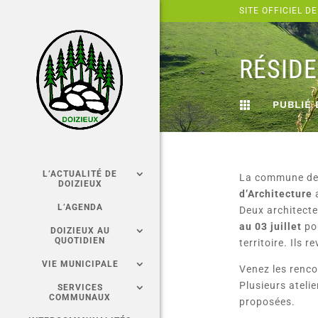
Panneau de gestion des cookies
SITE OFFICIEL DE
RÉSIDE
PUBLIÉ 

L’ACTUALITÉ DE
La commune de D
DOIZIEUX
d’Architecture
L’AGENDA
Deux architect
au 03 juillet
po
DOIZIEUX AU
QUOTIDIEN
territoire. Ils 
VIE MUNICIPALE
Venez les renc
Plusieurs ateli
SERVICES
COMMUNAUX
proposées.