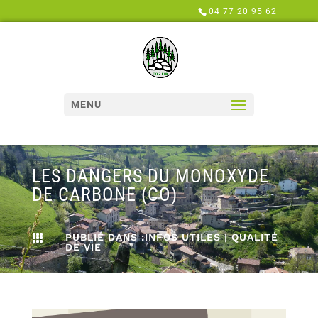
Panneau de gestion des cookies
04 77 20 95 62
MENU
LES DANGERS DU MONOXYDE
DE CARBONE (CO)
PUBLIÉ DANS :
INFOS UTILES
|
QUALITÉ

DE VIE