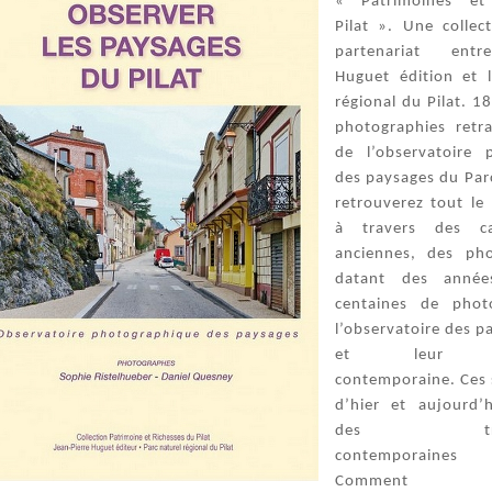
« Patrimoines et
Pilat ». Une collec
partenariat entr
Huguet édition et 
régional du Pilat. 1
photographies retra
de l’observatoire 
des paysages du Parc
retrouverez tout le 
à travers des ca
anciennes, des pho
datant des anné
centaines de phot
l’observatoire des p
et leur rec
contemporaine. Ces 
d’hier et aujourd’
des transf
contemporaines
Comment l’ob