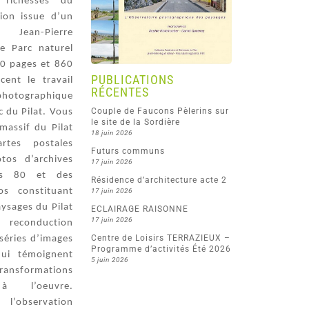
 richesses du
tion issue d’un
e Jean-Pierre
le Parc naturel
80 pages et 860
PUBLICATIONS
cent le travail
RÉCENTES
photographique
Couple de Faucons Pèlerins sur
 du Pilat. Vous
le site de la Sordière
massif du Pilat
18 juin 2026
rtes postales
Futurs communs
tos d’archives
17 juin 2026
es 80 et des
Résidence d’architecture acte 2
os constituant
17 juin 2026
aysages du Pilat
ECLAIRAGE RAISONNE
17 juin 2026
onduction
Centre de Loisirs TERRAZIEUX –
séries d’images
Programme d’activités Été 2026
hui témoignent
5 juin 2026
ormations
 à l’oeuvre.
servation