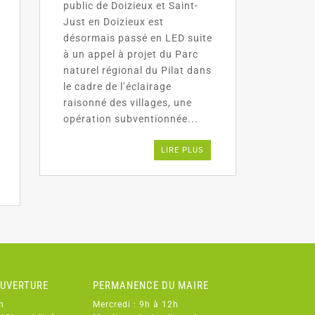
public de Doizieux et Saint-
Just en Doizieux est
désormais passé en LED suite
à un appel à projet du Parc
naturel régional du Pilat dans
le cadre de l’éclairage
raisonné des villages, une
opération subventionnée...
LIRE PLUS
OUVERTURE
PERMANENCE DU MAIRE
h
Mercredi : 9h à 12h