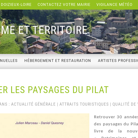
 DOIZIEUX-LOIRE
CONTACTEZ VOTRE MAIRIE
VIGILANCE MÉTÉO
ME ET TERRITOIRE
NNUELLES
HÉBERGEMENT ET RESTAURATION
ARTISTES PROFESS
R LES PAYSAGES DU PILAT
ANS :
ACTUALITÉ GÉNÉRALE
|
ATTRAITS TOURISTIQUES
|
QUALITÉ DE 
Retrouver 30 année
des paysages du Pil
livre de la nouve